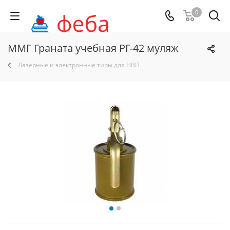
0
ММГ Граната учебная РГ-42 муляж
Лазерные и электронные тиры для НВП