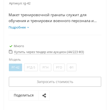
Артикул:
rg-42
Макет тренировочной гранаты служит для
обучения и тренировки военного персонала и
спец-структур в правильной технике и тактике
Подробнее
использования реальных гранат. Поставляются
гранаты: РГ-42, РГД-5, РГН, РГО и Ф1
Много
Купить через тендер или аукцион (44/223 ФЗ)
Модель
РГ-42
РГД-5
РГН
РГО
Ф1
Запросить стоимость
Поделиться