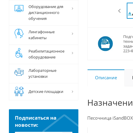
Оборудование для
дистанционного
обучения
Лингафонные
Подг
кабинеты
техн
задан
223-
Реабилитационное
оборудование
Лабораторные
установки
Описание
Детские площадки
Назначени
Подписаться на
Песочница iSandBOX
новости: