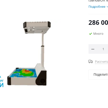
iSandBOX M
Подробнее
286 0
Много
Рассчита
Поделит