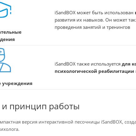
iSandBOX может быть использован
развития их навыков. Он может так
проведения занятий и тренингов
ательные
дения
iSandBOX также используется
для к
психологической реабилитации
 учреждения
о и принцип работы
омпактная версия интерактивной песочницы iSandBOX, созд
сихолога.