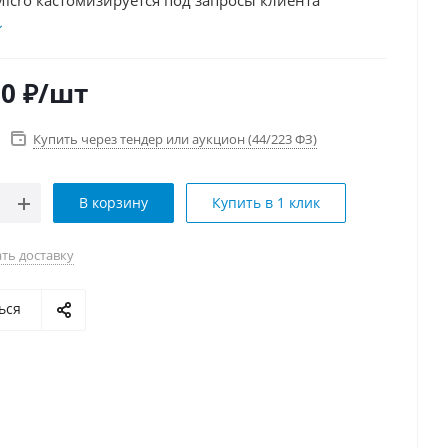
icro кастомизируется под запросы клиента
00
₽
/шт
Купить через тендер или аукцион (44/223 ФЗ)
В корзину
Купить в 1 клик
ть доставку
ься