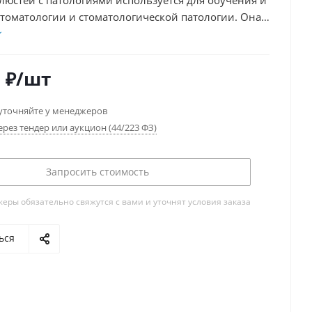
люстей с патологиями используется для обучения и
стоматологии и стоматологической патологии. Она
яет собой модель челюстей с различными
иями и патологическими состояниями
0
₽
/шт
уточняйте у менеджеров
ерез тендер или аукцион (44/223 ФЗ)
Запросить стоимость
ры обязательно свяжутся с вами и уточнят условия заказа
ься