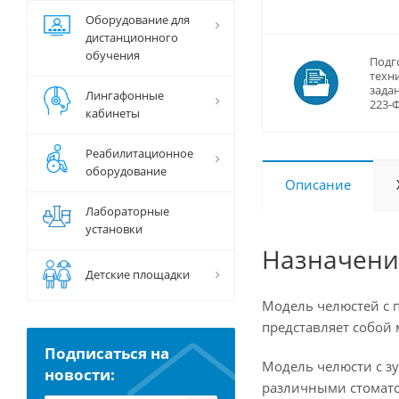
Оборудование для
дистанционного
обучения
Подг
техн
задан
Лингафонные
223-
кабинеты
Реабилитационное
оборудование
Описание
Лабораторные
установки
Назначени
Детские площадки
Модель челюстей с 
представляет собой
Подписаться на
Модель челюсти с з
новости:
различными стомато