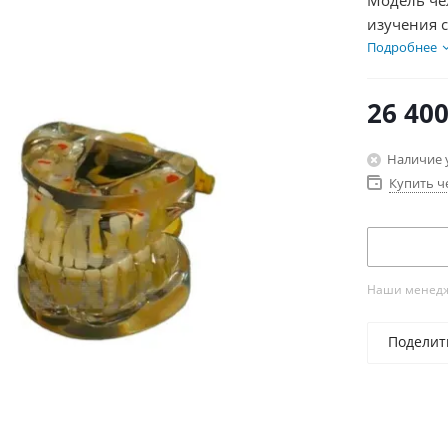
Модель че
изучения 
представл
Подробнее
заболеван
26 40
Наличие 
Купить ч
Наши менедже
Поделит