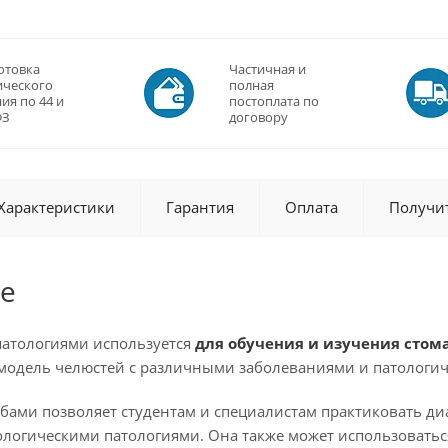
отовка
Частичная и
ического
полная
ия по 44 и
постоплата по
ФЗ
договору
Характеристики
Гарантия
Оплата
Получи
е
патологиями используется
для обучения и изучения стом
 модель челюстей с различными заболеваниями и патологи
убами позволяет студентам и специалистам практиковать ди
логическими патологиями. Она также может использоваться