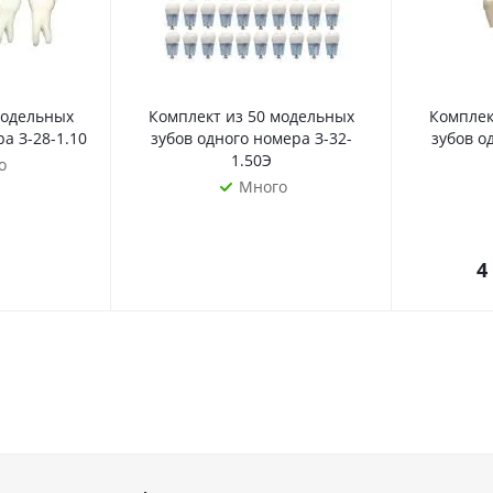
модельных
Комплект из 50 модельных
Комплек
а З-28-1.10
зубов одного номера З-32-
зубов о
1.50Э
о
Много
4