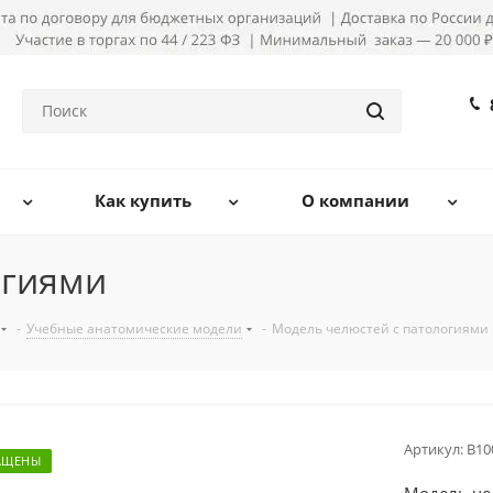
Как купить
О компании
огиями
-
Учебные анатомические модели
-
Модель челюстей с патологиями
Артикул:
B10
АЩЕНЫ