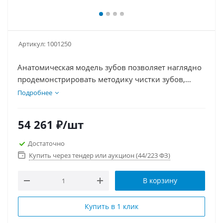
Артикул:
1001250
Анатомическая модель зубов позволяет наглядно
продемонстрировать методику чистки зубов,
представляя съемную переднюю челюсть для
Подробнее
извлечения каждого зуба. Предусмотрена 3D
цифровая модель
54 261
₽
/шт
Достаточно
Купить через тендер или аукцион (44/223 ФЗ)
В корзину
Купить в 1 клик