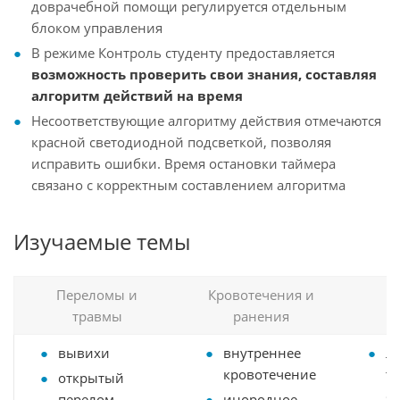
доврачебной помощи регулируется отдельным
блоком управления
В режиме Контроль студенту предоставляется
возможность проверить свои знания, составляя
алгоритм действий на время
Несоответствующие алгоритму действия отмечаются
красной светодиодной подсветкой, позволяя
исправить ошибки. Время остановки таймера
связано с корректным составлением алгоритма
Изучаемые темы
Переломы и
Кровотечения и
травмы
ранения
вывихи
внутреннее
л
кровотечение
т
открытый
ож
перелом
инородное