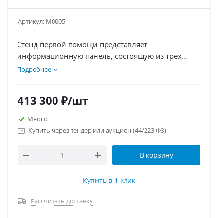
Артикул:
М0005
Стенд первой помощи представляет
информационную панель, состоящую из трех
стендов, каждый из которых оснащен отдельной
Подробнее
секционной световой индикацией. На стендах
расположены таблицы с видами повреждений и
413 300
₽
/шт
пошаговыми инструкциями по оказанию первой
помощи
Много
Купить через тендер или аукцион (44/223 ФЗ)
В корзину
Купить в 1 клик
Рассчитать доставку