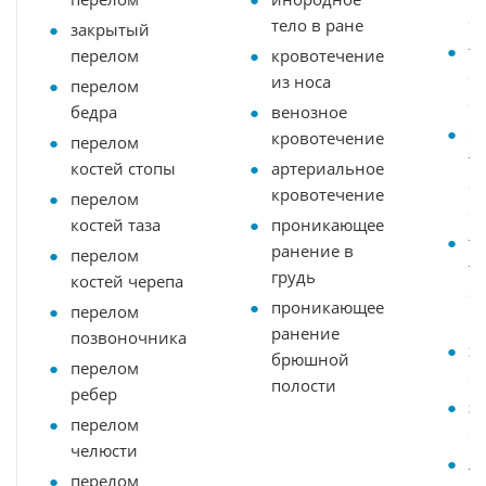
с
тело в ране
закрытый
т
перелом
кровотечение
ож
из носа
перелом
с
бедра
венозное
с
кровотечение
перелом
т
костей стопы
артериальное
ож
кровотечение
перелом
с
костей таза
проникающее
т
ранение в
перелом
т
грудь
костей черепа
ож
проникающее
перелом
IV
ранение
позвоночника
х
брюшной
перелом
о
полости
ребер
э
перелом
о
челюсти
л
перелом